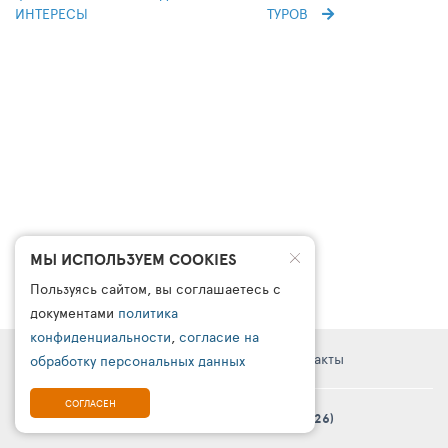
ИНТЕРЕСЫ
ТУРОВ
МЫ ИСПОЛЬЗУЕМ COOKIES
Пользуясь сайтом, вы соглашаетесь с
документами
политика
конфиденциальности
,
согласие на
Правовая информация
Поддержка
Контакты
обработку персональных данных
СОГЛАСЕН
© Платформа «ТурСайт Про» в.5.2.0 (2003 - 2026)