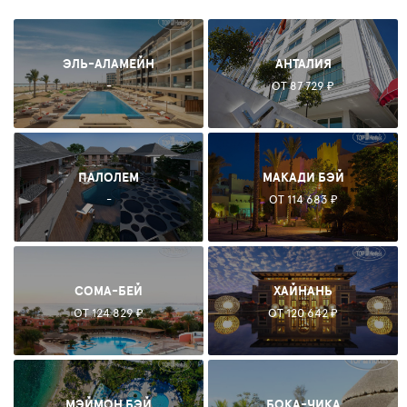
ЭЛЬ-АЛАМЕЙН
АНТАЛИЯ
-
ОТ 87 729 ₽
ПАЛОЛЕМ
МАКАДИ БЭЙ
-
ОТ 114 683 ₽
СОМА-БЕЙ
ХАЙНАНЬ
ОТ 124 829 ₽
ОТ 120 642 ₽
МЭЙМОН БЭЙ
БОКА-ЧИКА