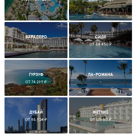
-
-
ВАРАДЕРО
СИДЕ
-
ОТ 88 450 ₽
ГУРЗУФ
ЛА-РОМАНА
ОТ 74 299 ₽
-
ДУБАЙ
ФЕТХИЕ
ОТ 95 924 ₽
ОТ 125 511 ₽